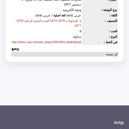
ديسمبر 1977
نوع الوثيقة :
وثيقة الكترونية
اللغة :
عربي (
ara
)
لغة اصلية :
عربي (
ara
)
التصنيف :
1. المداولات:1979-1974:المدة النيابية الرابعة:1978-
1977
العدد :
9
النوع :
مداولة
في الخط :
http://drive.arp.tn/index.php/s/DBXNKssBaKibDp8
وضع
أي نسخة
روابط