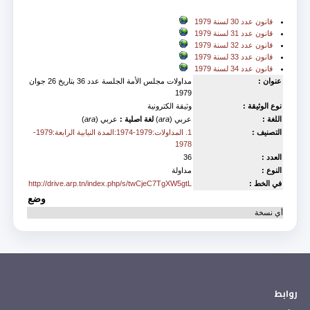
in
قانون عدد 30 لسنة 1979
قانون عدد 31 لسنة 1979
قانون عدد 32 لسنة 1979
قانون عدد 33 لسنة 1979
قانون عدد 34 لسنة 1979
عنوان :
مداولات مجلس الأمة الجلسة عدد 36 بتاريخ 26 جوان
1979
نوع الوثيقة :
وثيقة الكترونية
اللغة :
عربي (
ara
)
لغة اصلية :
عربي (
ara
)
التصنيف :
1. المداولات:1979-1974:المدة النيابية الرابعة:1979-
1978
العدد :
36
النوع :
مداولة
في الخط :
http://drive.arp.tn/index.php/s/twCjeC7TgXW5gtL
وضع
أي نسخة
روابط