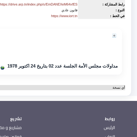
رابط المشاركة :
https://drive.arp.tn/index.php/s/EmDANEXeM64xfES
النوع :
قانون عادي
في الخط :
https://www.iort.tn
Contenu
مداولات مجلس الأمة الجلسة عدد 02 بتاريخ 24 اكتوبر 1978
أي نسخة
روابط
تشريع
الرئيس
مشاريع و مقت
النواب
قوانين صادرة 