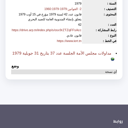
السنة :
1979
التصنيف :
2- القوانين:1979-1960:1979
المحتوى :
قانون عدد 42 لسنة 1979 مؤرخ في 15 أوت 1979
يتعلق بإنشاء المندوبية العامة للصيد البحري
العدد :
42
رابط المشاركة :
https://drive.arp.tn/index.php/s/osx9rZTZqFFsAcc
النوع :
قانون عادي
في الخط :
https://www.iort.tn
Contenu
مداولات مجلس الأمة الجلسة عدد 37 بتاريخ 31 جويلية 1979
وضع
أي نسخة
روابط