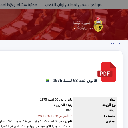
الموقع الرسمي لمجلس نواب الشعب
مكتبة هشام جعيّط لمج
بحث جديد
قانون عدد 63 لسنة 1975
عنوان :
قانون عدد 63 لسنة 1975
نوع الوثيقة :
وثيقة الكترونية
السنة :
1975
التصنيف :
2- القوانين:1979-1960:1975
المحتوى :
للسكك الحديدية التونسية من جهة والبنك الإفريقي للتنمي