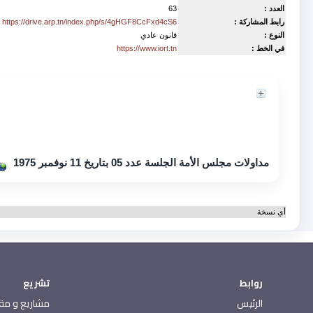
العدد :
63
رابط المشاركة :
https://drive.arp.tn/index.php/s/4gHGF8CcFxd4cS6
النوع :
قانون عادي
في الخط :
https://www.iort.tn
Contenu
مداولات مجلس الأمة الجلسة عدد 05 بتاريخ 11 نوفمبر 1975
أي نسخة
روابط
تشريع
الرئيس
مشاريع و مقت