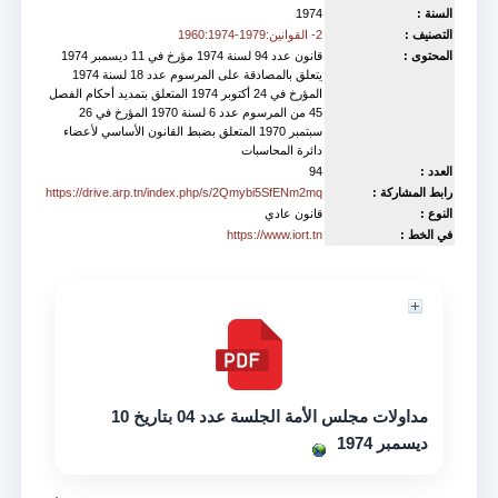
السنة :
1974
التصنيف :
2- القوانين:1979-1960:1974
المحتوى :
قانون عدد 94 لسنة 1974 مؤرخ في 11 ديسمبر 1974
يتعلق بالمصادقة على المرسوم عدد 18 لسنة 1974
المؤرخ في 24 أكتوبر 1974 المتعلق بتمديد أحكام الفصل
45 من المرسوم عدد 6 لسنة 1970 المؤرخ في 26
سبتمبر 1970 المتعلق بضبط القانون الأساسي لأعضاء
دائرة المحاسبات
العدد :
94
رابط المشاركة :
https://drive.arp.tn/index.php/s/2Qmybi5SfENm2mq
النوع :
قانون عادي
في الخط :
https://www.iort.tn
Contenu
مداولات مجلس الأمة الجلسة عدد 04 بتاريخ 10
ديسمبر 1974