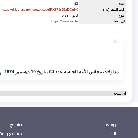
العدد :
93
رابط المشاركة :
https://drive.arp.tn/index.php/s/dRX873rJSzDCgbK
النوع :
قانون عادي
في الخط :
https://www.iort.tn
Contenu
مداولات مجلس الأمة الجلسة عدد 04 بتاريخ 10 ديسمبر 1974
أي نسخة
روابط
تشريع
الرئيس
مشاريع و مقت