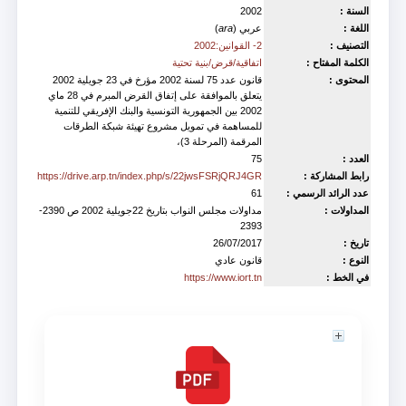
السنة :
2002
اللغة :
عربي (
ara
)
التصنيف :
2- القوانين:2002
الكلمة المفتاح :
اتفاقية/قرض/بنية تحتية
المحتوى :
قانون عدد 75 لسنة 2002 مؤرخ في 23 جويلية 2002
يتعلق بالموافقة على إتفاق القرض المبرم في 28 ماي
2002 بين الجمهورية التونسية والبنك الإفريقي للتنمية
للمساهمة في تمويل مشروع تهيئة شبكة الطرقات
المرقمة (المرحلة 3)،
العدد :
75
رابط المشاركة :
https://drive.arp.tn/index.php/s/22jwsFSRjQRJ4GR
عدد الرائد الرسمي :
61
المداولات :
مداولات مجلس النواب بتاريخ 22جويلية 2002 ص 2390-
2393
تاريخ :
26/07/2017
النوع :
قانون عادي
في الخط :
https://www.iort.tn
Est accompagné de