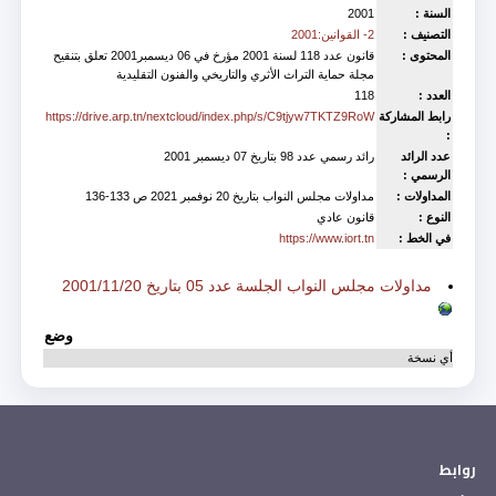
السنة :
2001
التصنيف :
2- القوانين:2001
المحتوى :
قانون عدد 118 لسنة 2001 مؤرخ في 06 ديسمبر2001 تعلق بتنقيح
مجلة حماية التراث الأثري والتاريخي والفنون التقليدية
العدد :
118
رابط المشاركة
https://drive.arp.tn/nextcloud/index.php/s/C9tjyw7TKTZ9RoW
:
عدد الرائد
رائد رسمي عدد 98 بتاريخ 07 ديسمبر 2001
الرسمي :
المداولات :
مداولات مجلس النواب بتاريخ 20 نوفمبر 2021 ص 133-136
النوع :
قانون عادي
في الخط :
https://www.iort.tn
Est accompagné de
مداولات مجلس النواب الجلسة عدد 05 بتاريخ 2001/11/20
وضع
أي نسخة
روابط