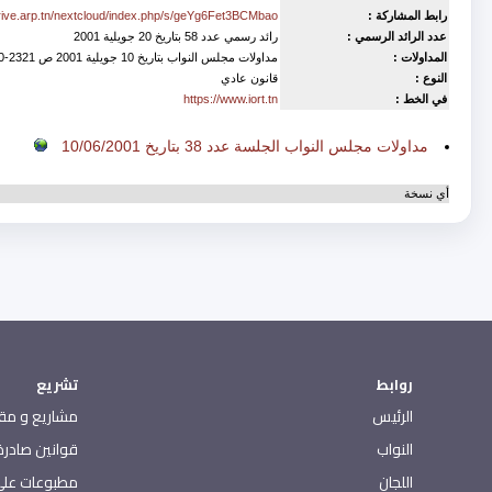
رابط المشاركة :
drive.arp.tn/nextcloud/index.php/s/geYg6Fet3BCMbao
عدد الرائد الرسمي :
رائد رسمي عدد 58 بتاريخ 20 جويلية 2001
المداولات :
مداولات مجلس النواب بتاريخ 10 جويلية 2001 ص 2321-2330
النوع :
قانون عادي
في الخط :
https://www.iort.tn
Est accompagné de
مداولات مجلس النواب الجلسة عدد 38 بتاريخ 10/06/2001
أي نسخة
روابط
تشريع
الرئيس
مشاريع و مقت
النواب
قوانين صادرة 
اللجان
مطبوعات على