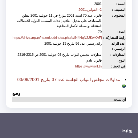
السنة :
2001
التصنيف :
2- القوانين:2001
المحتوى :
قانون عدد 70 لسنة 2001 مؤرخ في 11 جويلية 2001 يتعلق
بالمصادقة على تعديل اتفاقية إحداث المنظمة الدولية للاتصالات
المتنقلة بواسطة الأقمار الصناعية
العدد :
70
رابط المشاركة :
https://drive.arp.tn/nextcloud/index.php/s/fN4i4qN2JKwXAFj
عدد الرائد
رائد رسمي عدد 56 بتاريخ 13 جويلية 2001
الرسمي :
المداولات :
مداولات مجلس النواب بتاريخ 03 جويلية 2001 ص 2315-2316
النوع :
قانون عادي
في الخط :
https://www.iort.tn
Est accompagné de
مداولات مجلس النواب الجلسة عدد 37 بتاريخ 03/06/2001
وضع
أي نسخة
روابط