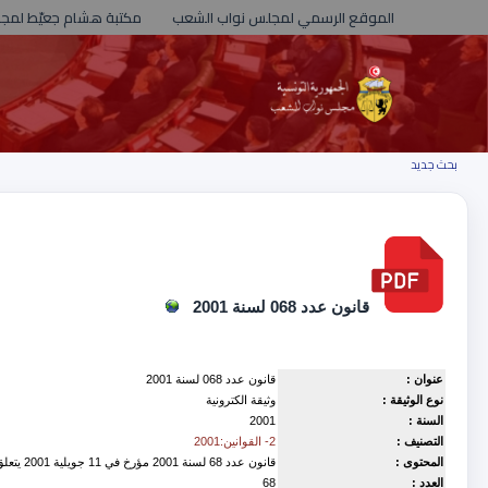
الموقع الرسمي لمجلس نواب الشعب
مكتبة هشام جعيّط لمج
بحث جديد
قانون عدد 068 لسنة 2001
عنوان :
قانون عدد 068 لسنة 2001
نوع الوثيقة :
وثيقة الكترونية
السنة :
2001
التصنيف :
2- القوانين:2001
المحتوى :
قانون عدد 68 لسنة 2001 مؤرخ في 11 جويلية 2001 يتعلق بالمصادقة على اتفاق حفظ حوتيات البحر الأسود والبحر الأبيض المتوسط والمنطقة الأطلسية المتاخمة
العدد :
68