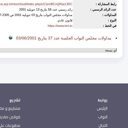
رابط المشاركة :
rive.arp.tn/nextcloud/index.php/s/CismBCnQRacLfDC
عدد الرائد الرسمي :
رائد رسمي عدد 56 بتاريخ 13 جويلية 2001
المداولات :
مداولات مجلس النواب بتاريخ 03 جويلية 2001 ص 2305-2307
النوع :
قانون عادي
في الخط :
https://www.iort.tn
Est accompagné de
مداولات مجلس النواب الجلسة عدد 37 بتاريخ 03/06/2001
أي نسخة
روابط
تشريع
الرئيس
مشاريع و مقت
النواب
قوانين صادرة 
اللجان
مطبوعات على