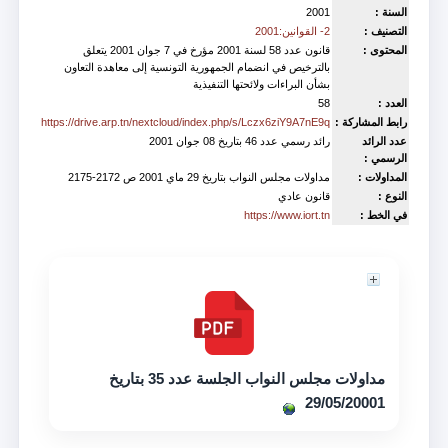
السنة :
2001
التصنيف :
2- القوانين:2001
المحتوى :
قانون عدد 58 لسنة 2001 مؤرخ في 7 جوان 2001 يتعلق
بالترخيص في انضمام الجمهورية التونسية إلى معاهدة التعاون
بشأن البراءات ولائحتها التنفيذية
العدد :
58
رابط المشاركة :
https://drive.arp.tn/nextcloud/index.php/s/Lczx6ziY9A7nE9q
عدد الرائد
رائد رسمي عدد 46 بتاريخ 08 جوان 2001
الرسمي :
المداولات :
مداولات مجلس النواب بتاريخ 29 ماي 2001 ص 2172-2175
النوع :
قانون عادي
في الخط :
https://www.iort.tn
Est accompagné de
مداولات مجلس النواب الجلسة عدد 35 بتاريخ
29/05/20001