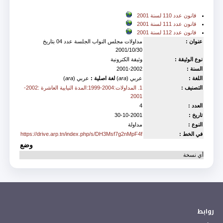
Accompagne
قانون عدد 110 لسنة 2001
قانون عدد 111 لسنة 2001
قانون عدد 112 لسنة 2001
عنوان :
مداولات مجلس النواب الجلسة عدد 04 بتاريخ
2001/10/30
نوع الوثيقة :
وثيقة الكترونية
السنة :
2001-2002
اللغة :
عربي (
ara
)
لغة اصلية :
عربي (
ara
)
التصنيف :
1. المداولات:2004-1999:المدة النيابية العاشرة :2002-
2001
العدد :
4
تاريخ :
30-10-2001
النوع :
مداولة
في الخط :
https://drive.arp.tn/index.php/s/DH3Msf7g2nMpF4f
وضع
أي نسخة
روابط