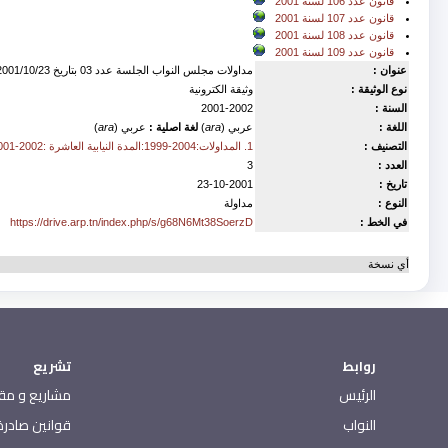
قانون عدد 106 لسنة 2001
قانون عدد 107 لسنة 2001
قانون عدد 108 لسنة 2001
قانون عدد 109 لسنة 2001
عنوان :
مداولات مجلس النواب الجلسة عدد 03 بتاريخ 2001/10/23
نوع الوثيقة :
وثيقة الكترونية
السنة :
2001-2002
اللغة :
عربي (
ara
)
لغة اصلية :
عربي (
ara
)
التصنيف :
1. المداولات:2004-1999:المدة النيابية العاشرة :2002-2001
العدد :
3
تاريخ :
23-10-2001
النوع :
مداولة
في الخط :
https://drive.arp.tn/index.php/s/g68N6Mt38SoerzD
أي نسخة
روابط
تشريع
الرئيس
مشاريع و مقت
النواب
قوانين صادرة 