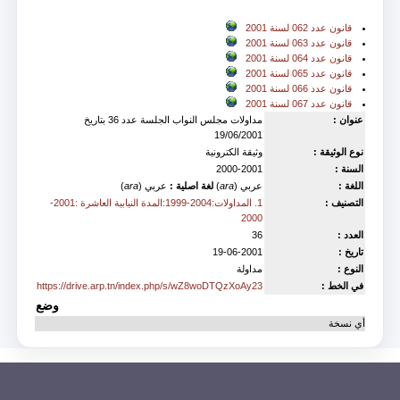
Accompagne
قانون عدد 062 لسنة 2001
قانون عدد 063 لسنة 2001
قانون عدد 064 لسنة 2001
قانون عدد 065 لسنة 2001
قانون عدد 066 لسنة 2001
قانون عدد 067 لسنة 2001
عنوان :
مداولات مجلس النواب الجلسة عدد 36 بتاريخ
19/06/2001
نوع الوثيقة :
وثيقة الكترونية
السنة :
2000-2001
اللغة :
عربي (
ara
)
لغة اصلية :
عربي (
ara
)
التصنيف :
1. المداولات:2004-1999:المدة النيابية العاشرة :2001-
2000
العدد :
36
تاريخ :
19-06-2001
النوع :
مداولة
في الخط :
https://drive.arp.tn/index.php/s/wZ8woDTQzXoAy23
وضع
أي نسخة