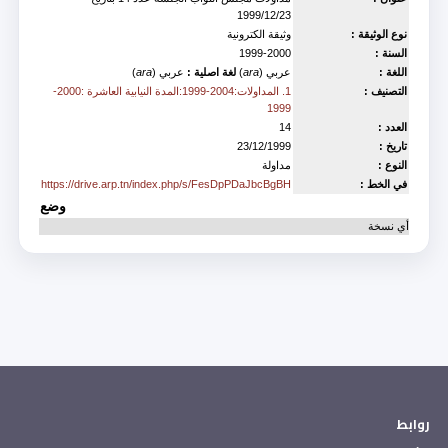
1999/12/23
نوع الوثيقة :
وثيقة الكترونية
السنة :
1999-2000
اللغة :
عربي (
ara
)
لغة اصلية :
عربي (
ara
)
التصنيف :
1. المداولات:2004-1999:المدة النيابية العاشرة :2000-
1999
العدد :
14
تاريخ :
23/12/1999
النوع :
مداولة
في الخط :
https://drive.arp.tn/index.php/s/FesDpPDaJbcBgBH
وضع
أي نسخة
روابط