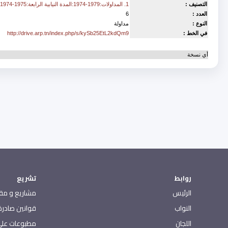
التصنيف :
1. المداولات:1979-1974:المدة النيابية الرابعة:1975-1974
العدد :
6
النوع :
مداولة
في الخط :
http://drive.arp.tn/index.php/s/kySb25EtL2kdQm9
أي نسخة
روابط
تشريع
الرئيس
مشاريع و مقت
النواب
قوانين صادرة 
اللجان
مطبوعات على