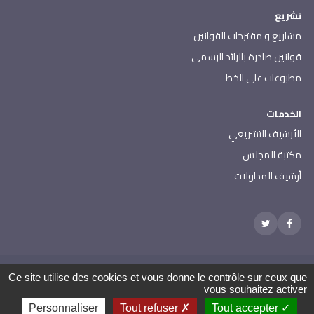
تشريع
مشاريع و مقترحات القوانين
قوانين صادرة بالرائد الرسمي
مطبوعات على الخط
الخدمات
الأرشيف التشريعي
مكتبة المجلس
أرشيف المداولات
مجلس نواب الشعب - جميع الحقوق محفوظة 2026
Ce site utilise des cookies et vous donne le contrôle sur ceux que
العنوان: باردو 2000 الجمهورية التونسية | الهاتف: 000 157 71 (216) |
vous souhaitez activer
الفاكس: 608 514 71 (216) |
الإتصال بإدارة الموقع
Personnaliser
Tout refuser
Tout accepter