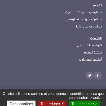
تشريع
مشاريع و مقترحات القوانين
قوانين صادرة بالرائد الرسمي
مطبوعات على الخط
الخدمات
الأرشيف التشريعي
مكتبة المجلس
أرشيف المداولات
مجلس نواب الشعب - جميع الحقوق محفوظة 2026
Ce site utilise des cookies et vous donne le contrôle sur ceux que
العنوان: باردو 2000 الجمهورية التونسية | الهاتف: 000 157 71 (216) |
vous souhaitez activer
الفاكس: 608 514 71 (216) |
الإتصال بإدارة الموقع
Personnaliser
Tout refuser
Tout accepter