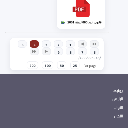
قانون عدد 060 لسنة 2001
4
5
3
2
1
9
8
7
6
(46 - 60 / 123)
200
100
50
25
Par page :
روابط
الرئيس
النواب
اللجان