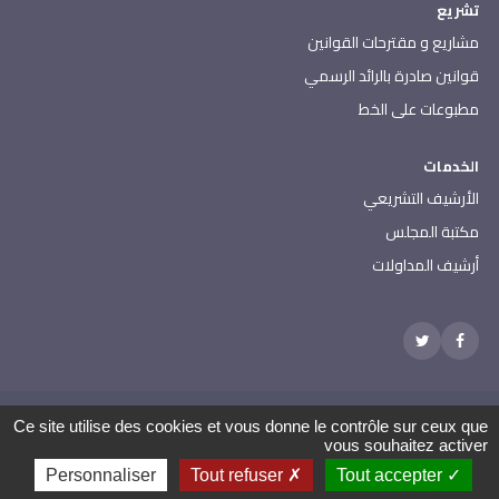
تشريع
مشاريع و مقترحات القوانين
قوانين صادرة بالرائد الرسمي
مطبوعات على الخط
الخدمات
الأرشيف التشريعي
مكتبة المجلس
أرشيف المداولات
مجلس نواب الشعب - جميع الحقوق محفوظة 2026
Ce site utilise des cookies et vous donne le contrôle sur ceux que
العنوان: باردو 2000 الجمهورية التونسية | الهاتف: 000 157 71 (216) |
vous souhaitez activer
الفاكس: 608 514 71 (216) |
الإتصال بإدارة الموقع
Personnaliser
Tout refuser
Tout accepter