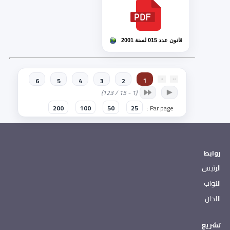
قانون عدد 015 لسنة 2001
1
6
5
4
3
2
(1 - 15 / 123)
200
100
50
25
Par page :
روابط
الرئيس
النواب
اللجان
تشريع